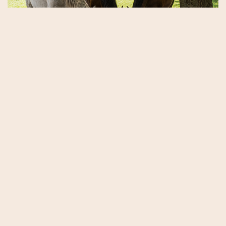
4. Umgebungsgestaltung
Schatten und Luftzirkulation:
Ein stabiler oder
Unterstand mit freier Luftzirkulation ist essentiell.
Bäume pflanzen ist hier der beste Schutz vor
Sonne, denn natürlicher Schatten ist unschlagbar.
Doch auch mit einem Sonnensegel kannst du
schon viel bewirken.
Nachtauslauf:
In den heißesten Monaten sollte