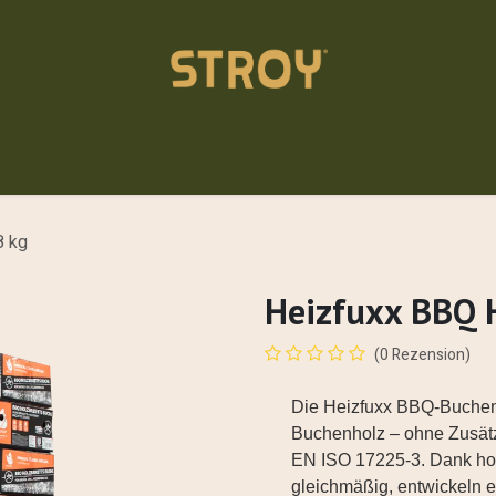
Einstreu
Akademie
Über uns
Kontakt
Händler
8 kg
Heizfuxx BBQ H
(0 Rezension)
Die Heizfuxx BBQ-Buchenh
Buchenholz – ohne Zusätz
EN ISO 17225-3. Dank ho
gleichmäßig, entwickeln e