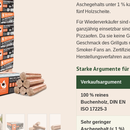
Aschegehalts unter 1 % k
fünf Holzscheite.
Für Wiederverkäufer sind d
ganzjährig einsetzbar sin
Pizzaofen. Da sie keine G
Geschmack des Grillguts 
Smoker-Fans an. Zertifizier
Herstellungsverfahren a
Starke Argumente für
Verkaufsargument
100 % reines
Buchenholz, DIN EN
ISO 17225-3
Sehr geringer
Aschegehalt (< 1 %)