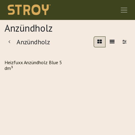
Zum Inhalt springen
Anzündholz
Anzündholz
Heizfuxx Anzündholz Blue 5
dm³