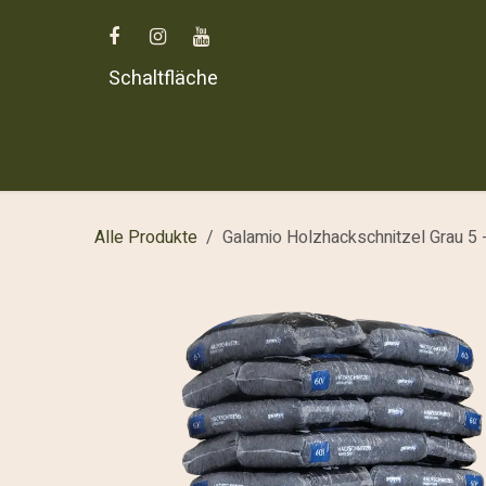
Zum Inhalt springen
Schaltfläche
Home
Alle Produkte
Galamio Holzhackschnitzel Grau 5 